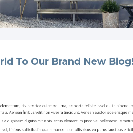
ld To Our Brand New Blog
 elementum, risus tortor euismod urna, ac porta felis felis vel dui in bibend
erra a. Aenean finibus velit non viverra tincidunt. Aenean auctor scelerisque
us a dignissim dignissim turpis lectus elementum justo vel pellentesque metus
 vel, finibus sollicitudin quam maecenas mollis risus eu purus faucibus effici